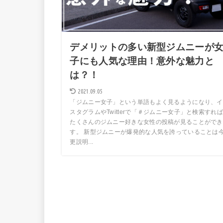
デメリットの多い新型ジムニーが
子にも人気な理由！意外な魅力と
は？！
2021.09.05
「ジムニー女子」という単語もよく見るようになり、イ
スタグラムやTwitterで「＃ジムニー女子」と検索すれば
たくさんのジムニー好きな女性の投稿が見ることができ
す。 新型ジムニーが爆発的な人気を誇っていることは
更説明...