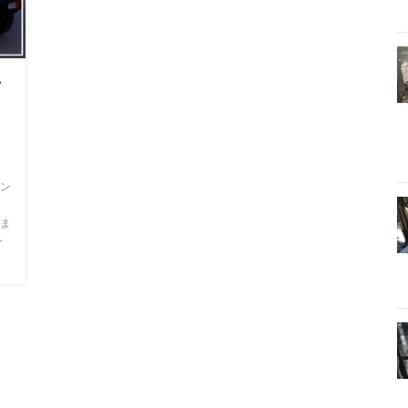
女
ン
ま
今