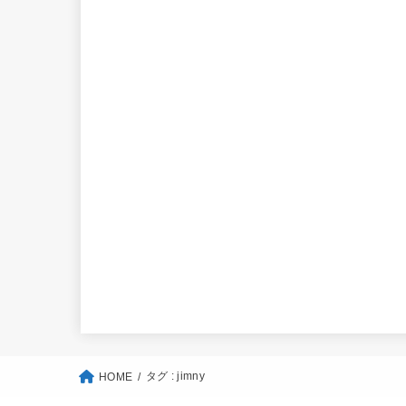
タグ : jimny
HOME